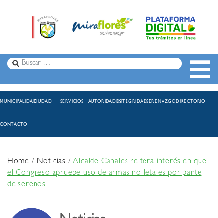
MUNICIPALIDAD
CIUDAD
SERVICIOS
AUTORIDADES
INTEGRIDAD
SERENAZGO
DIRECTORIO
CONTACTO
Home
/
Noticias
/
Alcalde Canales reitera interés en que
el Congreso apruebe uso de armas no letales por parte
de serenos