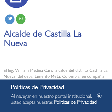
Alcalde de Castilla La
Nueva
El Ing. William Medina Caro, alcalde del distrito Castilla La
Nueva, del departamento Meta, Colombia, en compañía
de un grupo de funcionarios de esa comuna, visitó la
municipalidad de Miraflores, siendo recibido por el alcalde
Luis Molina Arles.
Al navegar en nuestro portal institucional,
usted acepta nuestras
Politicas de Privacidad
.
La delegación visitante tomó conocimiento del trabajo
que realiza Miraflores sobre innovación y gobierno