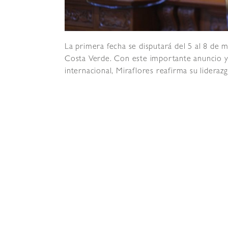
La primera fecha se disputará del 5 al 8 de m
Costa Verde. Con este importante anuncio y 
internacional, Miraflores reafirma su lidera