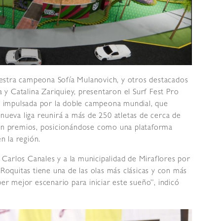
estra campeona Sofía Mulanovich, y otros destacados
y Catalina Zariquiey, presentaron el Surf Fest Pro
es impulsada por la doble campeona mundial, que
 nueva liga reunirá a más de 250 atletas de cerca de
 en premios, posicionándose como una plataforma
en la región.
Carlos Canales y a la municipalidad de Miraflores por
 Roquitas tiene una de las olas más clásicas y con más
ber mejor escenario para iniciar este sueño”, indicó