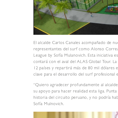
El alcalde Carlos Canales acompañado de nu
representantes del surf como Alonso Correa 
League by Sofía Mulanovich. Esta iniciativa 
contará con el aval del ALAS Global Tour. La
12 países y repartirá más de 80 mil dólares
clave para el desarrollo del surf profesional 
“Quiero agradecer profundamente al alcalde 
su apoyo para hacer realidad esta liga. Punta
historia del circuito peruano, y no podría ha
Sofía Mulnovich.