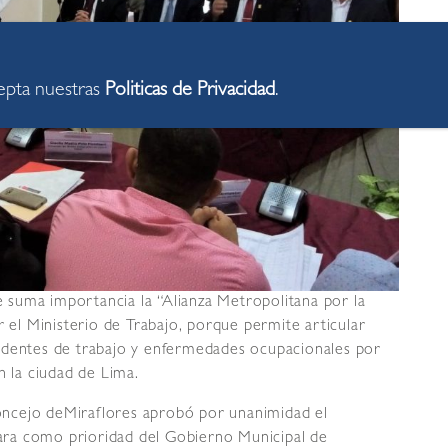
cepta nuestras
Politicas de Privacidad
.
de suma importancia la “Alianza Metropolitana por la
r el Ministerio de Trabajo, porque permite articular
identes de trabajo y enfermedades ocupacionales por
n la ciudad de Lima.
ncejo deMiraflores aprobó por unanimidad el
ra como prioridad del Gobierno Municipal de