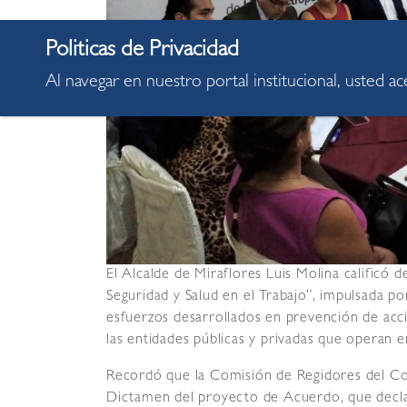
Al navegar en nuestro portal institucional, usted a
El Alcalde de Miraflores Luis Molina calificó 
Seguridad y Salud en el Trabajo”, impulsada po
esfuerzos desarrollados en prevención de acc
las entidades públicas y privadas que operan e
Recordó que la Comisión de Regidores del Co
Dictamen del proyecto de Acuerdo, que decla