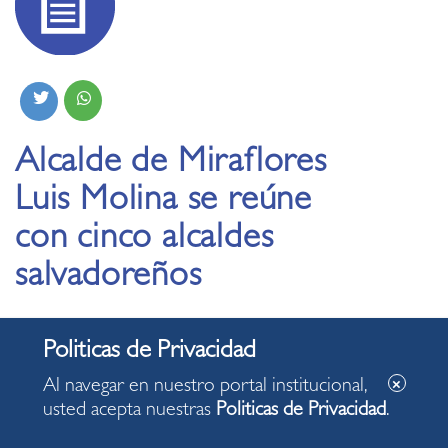
Alcalde de Miraflores
Luis Molina se reúne
con cinco alcaldes
salvadoreños
28.06.2021
•
En maratónica jornada de conversaciones orientadas a
Al navegar en nuestro portal institucional,
la firma de acuerdos de intercambio de experiencias y
usted acepta nuestras
Politicas de Privacidad
.
desarrollo de buenas prácticas de gestión pública.