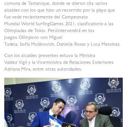
comuna de Tamanique, donde se dieron cita varios
alcaldes con los que hizo un recorrido por la playa que
fue sede recientemente del Campeonato
Mundial World SurfingGames 2021, clasificatorio a las
Olimpiadas de Tokio. Perúintervendrá en los
Juegos Olímpicos con Miguel
Tudela, Sofía Mulánovich, Daniella Rosas y Luca Messinas.
Con los alcaldes presentes estuvo la Ministra
Valdez Vigil y la Viceministra de Relaciones Exteriores
Adriana Mira, entre otras autoridades.