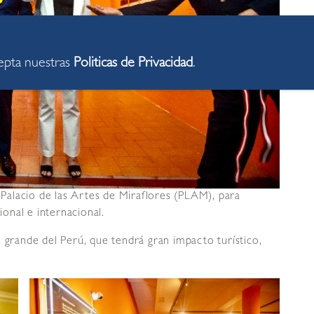
cepta nuestras
Politicas de Privacidad
.
l Palacio de las Artes de Miraflores (PLAM), para
onal e internacional.
 grande del Perú, que tendrá gran impacto turístico,