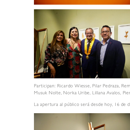
Participan: Ricardo Wiesse, Pilar Pedraza, R
Musuk Nolte, Norka Uribe, LilIana Avalos, Pie
La apertura al público será desde hoy, 16 de d