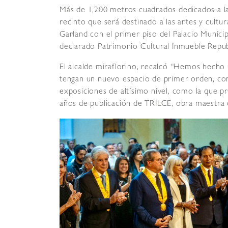
Más de 1,200 metros cuadrados dedicados a la
recinto que será destinado a las artes y cult
Garland con el primer piso del Palacio Municipa
declarado Patrimonio Cultural Inmueble Repub
El alcalde miraflorino, recalcó “Hemos hecho 
tengan un nuevo espacio de primer orden, co
exposiciones de altísimo nivel, como la que 
años de publicación de TRILCE, obra maestra d