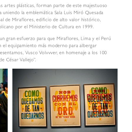
s artes plásticas, forman parte de este majestuoso
ura uniendo la emblemática Sala Luis Miró Quesada
l de Miraflores, edificio de alto valor histórico,
licano por el Ministerio de Cultura en 1999.
un gran esfuerzo para que Miraflores, Lima y el Perú
n el equipamiento más moderno para albergar
presentamos, Vusco Volvvver, en homenaje a los 100
e César Vallejo”.