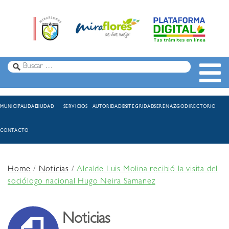
MUNICIPALIDAD
CIUDAD
SERVICIOS
AUTORIDADES
INTEGRIDAD
SERENAZGO
DIRECTORIO
CONTACTO
Home
/
Noticias
/
Alcalde Luis Molina recibió la visita del
sociólogo nacional Hugo Neira Samanez
Noticias