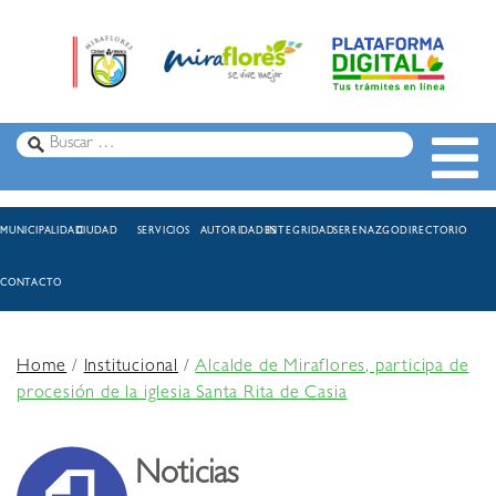
MUNICIPALIDAD
CIUDAD
SERVICIOS
AUTORIDADES
INTEGRIDAD
SERENAZGO
DIRECTORIO
CONTACTO
Home
/
Institucional
/
Alcalde de Miraflores, participa de
procesión de la iglesia Santa Rita de Casia
Noticias