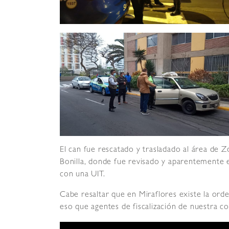
El can fue rescatado y trasladado al área de
Bonilla, donde fue revisado y aparentemente 
con una UIT.
Cabe resaltar que en Miraflores existe la ord
eso que agentes de fiscalización de nuestra 