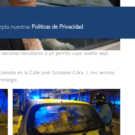
cepta nuestras
Politicas de Privacidad
.
a nacional rescataron a un perrito cuyo dueño dejó
ionado en la Calle José Gonzales Cdra. 1, los vecinos
erenazgo.