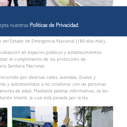
cepta nuestras
Politicas de Privacidad
.
s los esfuerzos necesarios para fiscalizar
 del Estado de Emergencia Nacional (180 días más).
calización en espacios públicos y establecimientos
probar el cumplimiento de los protocolos de
ncia Sanitaria Nacional.
recorrido por diversas calles, avenidas, óvalos y
ones y automovilistas a no colaborar con las personas
ores de edad. Mediante paletas informativas, se les
ción infantil, la cual está penada por la ley.