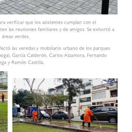
ra verificar que los asistentes cumplan con el
viten las reuniones familiares y de amigos. Se exhortó a
 áreas verdes.
fectó las veredas y mobiliario urbano de los parques
Sabogal, García Calderón, Carlos Alzamora, Fernando
Vega y Ramón Castilla.