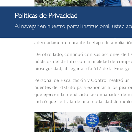
Al navegar en nuestro portal institucional, usted a
La Municipalidad de Miraflores desplegará todo
adecuadamente durante la etapa de ampliación
De otro lado, continuó con sus acciones de fis
públicos del distrito con la finalidad de com
bioseguridad, al llegar al día 517 de la Emerge
Personal de Fiscalización y Control realizó un 
puentes del distrito para exhortar a los peat
que ejercen la mendicidad acompañados de men
indicó que se trata de una modalidad de explota