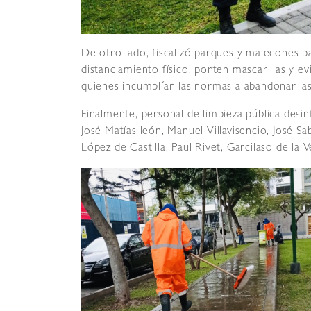
De otro lado, fiscalizó parques y malecones pa
distanciamiento físico, porten mascarillas y e
quienes incumplían las normas a abandonar las
Finalmente, personal de limpieza pública desin
José Matías león, Manuel Villavisencio, José 
López de Castilla, Paul Rivet, Garcilaso de la 