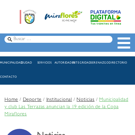
MUNICIPALIDAD
CIUDAD
SERVICIOS
AUTORIDADES
INTEGRIDAD
SERENAZGO
DIRECTORIO
CONTACTO
Home
/
Deporte
/
Institucional
/
Noticias
/
Municipalidad
y club Las Terrazas anuncian la 19 edición de la Copa
Miraflores