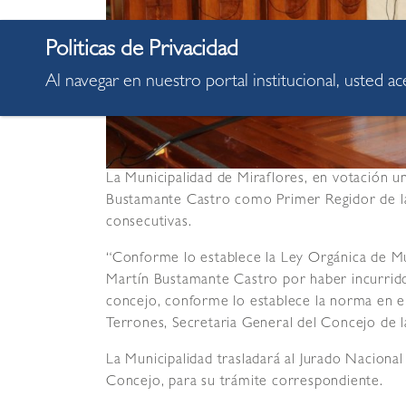
Al navegar en nuestro portal institucional, usted a
La Municipalidad de Miraflores, en votación 
Bustamante Castro como Primer Regidor de la
consecutivas.
“Conforme lo establece la Ley Orgánica de Mu
Martín Bustamante Castro por haber incurrido e
concejo, conforme lo establece la norma en el
Terrones, Secretaria General del Concejo de 
La Municipalidad trasladará al Jurado Naciona
Concejo, para su trámite correspondiente.