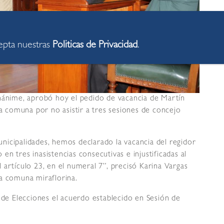
cepta nuestras
Politicas de Privacidad
.
unánime, aprobó hoy el pedido de vacancia de Martín
 comuna por no asistir a tres sesiones de concejo
nicipalidades, hemos declarado la vacancia del regidor
n tres inasistencias consecutivas e injustificadas al
 artículo 23, en el numeral 7”, precisó Karina Vargas
la comuna miraflorina.
l de Elecciones el acuerdo establecido en Sesión de