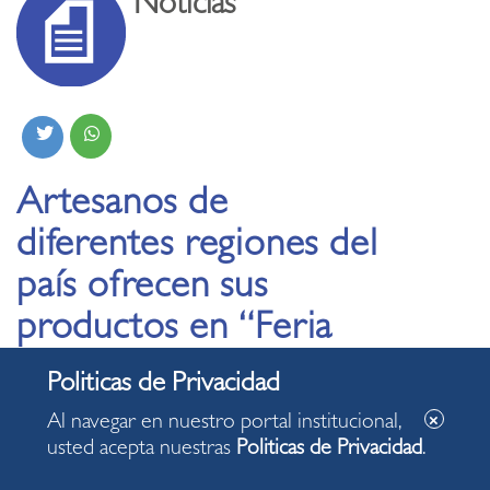
Noticias
Artesanos de
diferentes regiones del
país ofrecen sus
productos en “Feria
Nacional de Artesanía
de Nuestras Manos”
Al navegar en nuestro portal institucional,
usted acepta nuestras
Politicas de Privacidad
.
04.12.2021