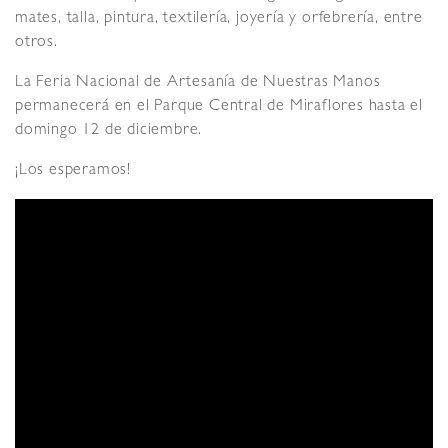
mates, talla, pintura, textilería, joyería y orfebrería, entre
otros.
La Feria Nacional de Artesanía de Nuestras Manos
permanecerá en el Parque Central de Miraflores hasta el
domingo 12 de diciembre.
¡Los esperamos!