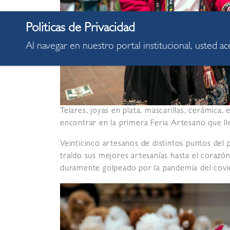
Al navegar en nuestro portal institucional, usted a
Telares, joyas en plata, mascarillas, cerámica,
encontrar en la primera Feria Artesano que lle
Veinticinco artesanos de distintos puntos del
traído sus mejores artesanías hasta el corazón
duramente golpeado por la pandemia del covi