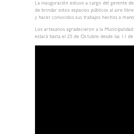
La inauguración estuvo a cargo del gerente de 
de brindar estos espacios públicos al aire li
y hacer conocidos sus trabajos hechos a mano
Los artesanos agradecieron a la Municipalidad 
estará hasta el 25 de Octubre desde las 11 de 