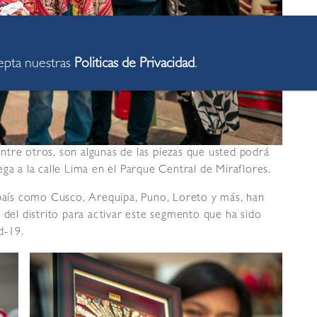
cepta nuestras
Politicas de Privacidad
.
 entre otros, son algunas de las piezas que usted podrá
ga a la calle Lima en el Parque Central de Miraflores.
 país como Cusco, Arequipa, Puno, Loreto y más, han
 del distrito para activar este segmento que ha sido
d-19.