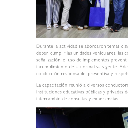
Durante la actividad se abordaron temas cla
deben cumplir las unidades vehiculares, las c
señalización, el uso de implementos preventi
incumplimiento de la normativa vigente. Ad
conducción responsable, preventiva y respet
La capacitación reunió a diversos conductore
instituciones educativas públicas y privadas d
intercambio de consultas y experiencias.