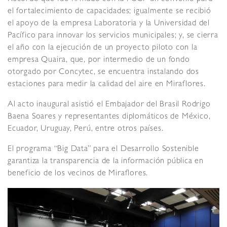
el fortalecimiento de capacidades; igualmente se recibió
el apoyo de la empresa Laboratoria y la Universidad del
Pacífico para innovar los servicios municipales; y, se cierra
el año con la ejecución de un proyecto piloto con la
empresa Quaira, que, por intermedio de un fondo
otorgado por Concytec, se encuentra instalando dos
estaciones para medir la calidad del aire en Miraflores.
Al acto inaugural asistió el Embajador del Brasil Rodrigo
Baena Soares y representantes diplomáticos de México,
Ecuador, Uruguay, Perú, entre otros países.
El programa “Big Data” para el Desarrollo Sostenible
garantiza la transparencia de la información pública en
beneficio de los vecinos de Miraflores.