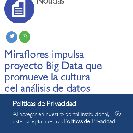
Noticias
Miraflores impulsa
proyecto Big Data que
promueve la cultura
del análisis de datos
para la toma de
decisiones en las
Al navegar en nuestro portal institucional,
ciudades
usted acepta nuestras
Politicas de Privacidad
.