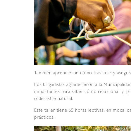
También aprendieron cómo trasladar y asegurar
Los brigadistas agradecieron a la Municipalida
importantes para saber cómo reaccionar y, pri
o desastre natural.
Este taller tiene 65 horas lectivas, en modalid
prácticos.