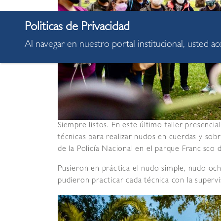
Al navegar en nuestro portal institucional, usted a
Siempre listos. En este último taller presencia
técnicas para realizar nudos en cuerdas y sob
de la Policía Nacional en el parque Francisco 
Pusieron en práctica el nudo simple, nudo och
pudieron practicar cada técnica con la supervis