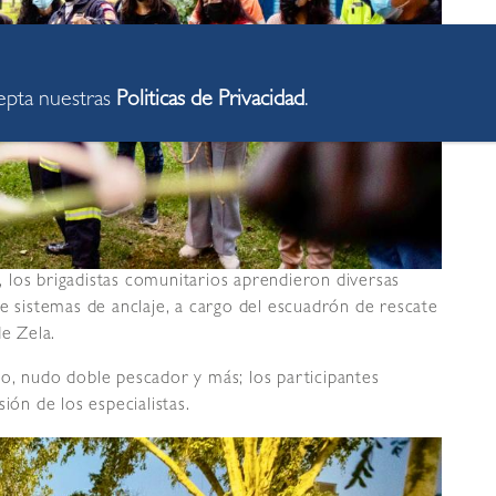
cepta nuestras
Politicas de Privacidad
.
l, los brigadistas comunitarios aprendieron diversas
re sistemas de anclaje, a cargo del escuadrón de rescate
de Zela.
o, nudo doble pescador y más; los participantes
ión de los especialistas.