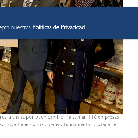
cepta nuestras
Politicas de Privacidad
.
lores transita por buen camino. Ya suman 116 empresas
ores”, que tiene como objetivo fundamental proteger el