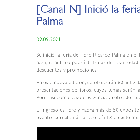
[Canal N] Inició la fer
Palma
02.09.2021
Se inició la feria del libro Ricardo Palma en 
para, el público podrá disfrutar de la varied
descuentos y promociones.
En esta nueva edición, se ofrecerán 60 activi
presentaciones de libros, cuyos temas serán l
Perú, así como la sobrevivencia y retos del se
El ingreso es libre y habrá más de 50 exposit
evento se realizará hasta el día 13 de este me