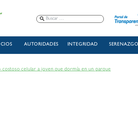
ICIOS
AUTORIDADES
INTEGRIDAD
SERENAZG
 costoso celular a joven que dormía en un parque