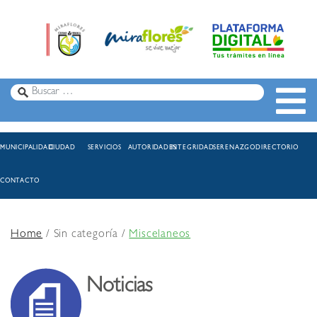
MUNICIPALIDAD
CIUDAD
SERVICIOS
AUTORIDADES
INTEGRIDAD
SERENAZGO
DIRECTORIO
CONTACTO
Home
/ Sin categoría /
Miscelaneos
Noticias