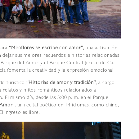
llará
“Miraflores se escribe con amor”,
una activación
án dejar sus mejores recuerdos e historias relacionadas
l Parque del Amor y el Parque Central (cruce de Ca.
cia fomenta la creatividad y la expresión emocional.
ido turístico
“Historias de amor y tradición”
, a cargo
á relatos y mitos románticos relacionados a
to. El mismo día, desde las 5:00 p. m. en el Parque
 Amor”,
un recital poético en 14 idiomas, como chino,
l ingreso es libre.