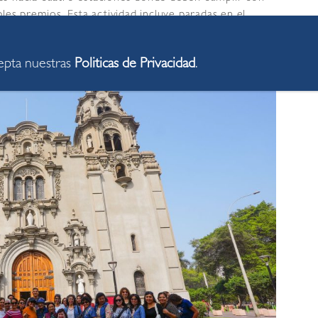
les premios. Esta actividad incluye paradas en el
Ricardo Palma y la cafetería Urban Coffee, accediendo
manera novedosa.
cepta nuestras
Politicas de Privacidad
.