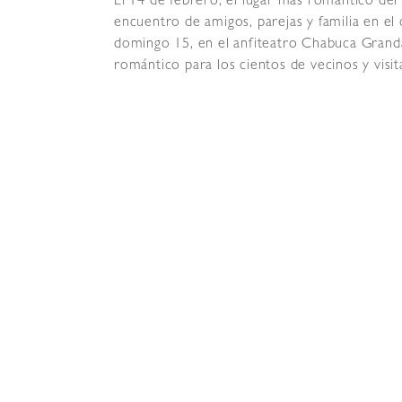
El 14 de febrero, el lugar más romántico del
encuentro de amigos, parejas y familia en e
domingo 15, en el anfiteatro Chabuca Granda, 
romántico para los cientos de vecinos y visita