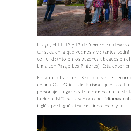
Luego, el 11, 12 y 13 de febrero, se desarro
turística en la que vecinos y visitantes podr
con el distrito en los buzones ubicados en e
Lima con Pasaje Los Pintores). Esta experien
En tanto, el viernes 13 se realizará el recorr
de una Guía Oficial de Turismo quien contar
personajes, lugares y tradiciones en el distri
Reducto N°2, se llevará a cabo
“Idiomas del
inglés, portugués, francés, indonesio, y más. E