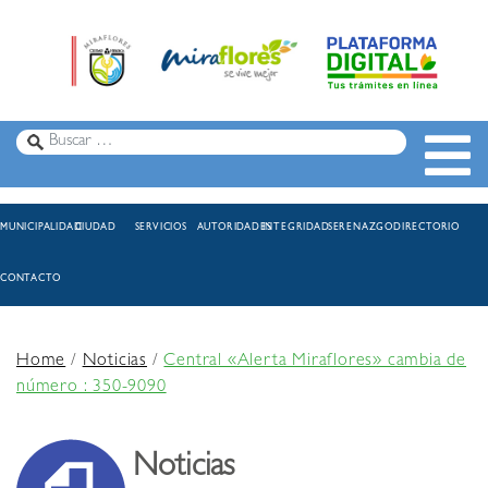
MUNICIPALIDAD
CIUDAD
SERVICIOS
AUTORIDADES
INTEGRIDAD
SERENAZGO
DIRECTORIO
CONTACTO
Home
/
Noticias
/
Central «Alerta Miraflores» cambia de
número : 350-9090
Noticias