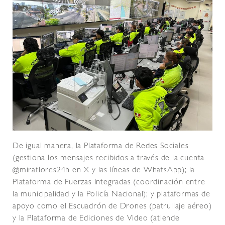
De igual manera, la Plataforma de Redes Sociales
(gestiona los mensajes recibidos a través de la cuenta
@miraflores24h en X y las líneas de WhatsApp); la
Plataforma de Fuerzas Integradas (coordinación entre
la municipalidad y la Policía Nacional); y plataformas de
apoyo como el Escuadrón de Drones (patrullaje aéreo)
y la Plataforma de Ediciones de Video (atiende