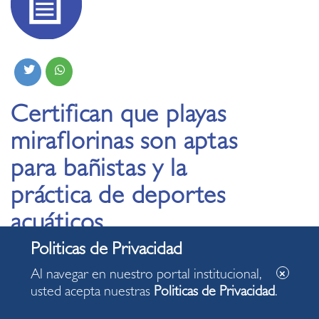
Certifican que playas
miraflorinas son aptas
para bañistas y la
práctica de deportes
acuáticos
01.03.2023
Al navegar en nuestro portal institucional,
usted acepta nuestras
Politicas de Privacidad
.
Las playas Delfines, Punta Roquitas, Pampilla (I y