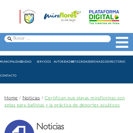
MUNICIPALIDAD
CIUDAD
SERVICIOS
AUTORIDADES
INTEGRIDAD
SERENAZGO
DIRECTORIO
CONTACTO
Home
/
Noticias
/
Certifican que playas miraflorinas son
aptas para bañistas y la práctica de deportes acuáticos
Noticias