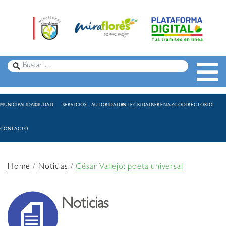
MUNICIPALIDAD
CIUDAD
SERVICIOS
AUTORIDADES
INTEGRIDAD
SERENAZGO
DIRECTORIO
CONTACTO
Home
/
Noticias
/
César Vallejo: poeta universal
Noticias