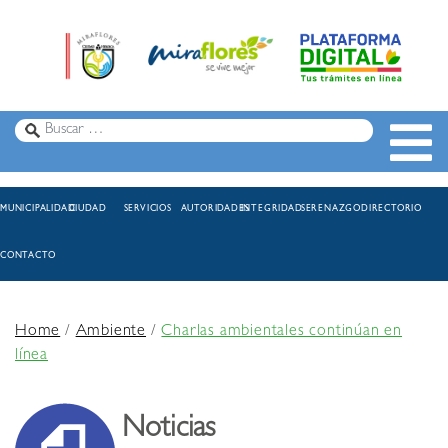
MUNICIPALIDAD
CIUDAD
SERVICIOS
AUTORIDADES
INTEGRIDAD
SERENAZGO
DIRECTORIO
CONTACTO
Home
/
Ambiente
/
Charlas ambientales continúan en
línea
Noticias