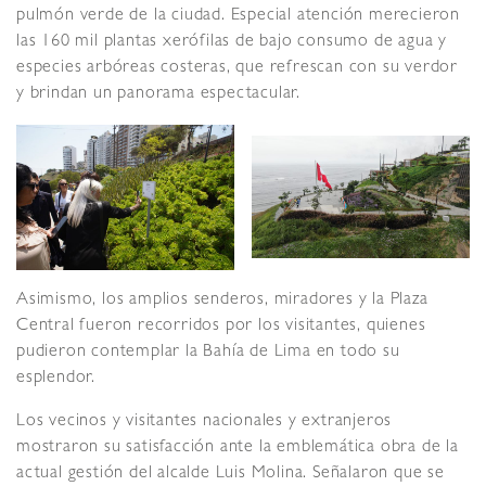
pulmón verde de la ciudad. Especial atención merecieron
las 160 mil plantas xerófilas de bajo consumo de agua y
especies arbóreas costeras, que refrescan con su verdor
y brindan un panorama espectacular.
Asimismo, los amplios senderos, miradores y la Plaza
Central fueron recorridos por los visitantes, quienes
pudieron contemplar la Bahía de Lima en todo su
esplendor.
Los vecinos y visitantes nacionales y extranjeros
mostraron su satisfacción ante la emblemática obra de la
actual gestión del alcalde Luis Molina. Señalaron que se