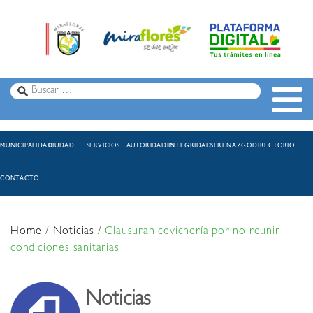
MUNICIPALIDAD
CIUDAD
SERVICIOS
AUTORIDADES
INTEGRIDAD
SERENAZGO
DIRECTORIO
CONTACTO
Home
/
Noticias
/
Clausuran cevichería por no reunir
condiciones sanitarias
Noticias