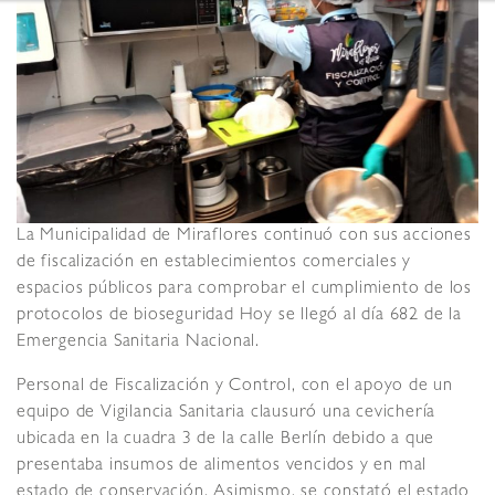
La Municipalidad de Miraflores continuó con sus acciones
de fiscalización en establecimientos comerciales y
espacios públicos para comprobar el cumplimiento de los
protocolos de bioseguridad Hoy se llegó al día 682 de la
Emergencia Sanitaria Nacional.
Personal de Fiscalización y Control, con el apoyo de un
equipo de Vigilancia Sanitaria clausuró una cevichería
ubicada en la cuadra 3 de la calle Berlín debido a que
presentaba insumos de alimentos vencidos y en mal
estado de conservación. Asimismo, se constató el estado