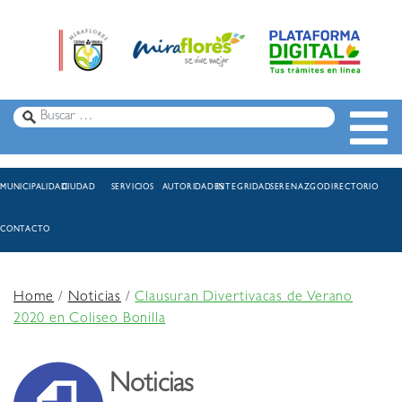
MUNICIPALIDAD
CIUDAD
SERVICIOS
AUTORIDADES
INTEGRIDAD
SERENAZGO
DIRECTORIO
CONTACTO
Home
/
Noticias
/
Clausuran Divertivacas de Verano
2020 en Coliseo Bonilla
Noticias