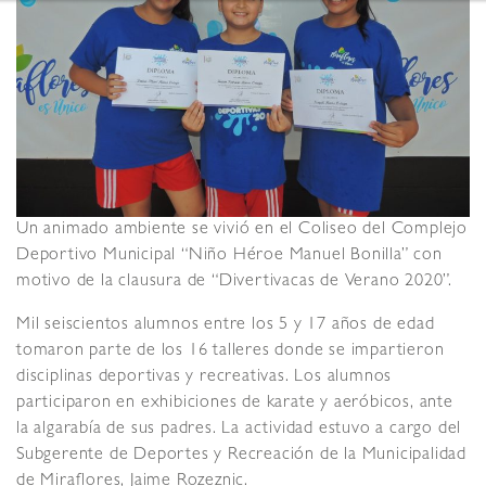
Un animado ambiente se vivió en el Coliseo del Complejo
Deportivo Municipal “Niño Héroe Manuel Bonilla” con
motivo de la clausura de “Divertivacas de Verano 2020”.
Mil seiscientos alumnos entre los 5 y 17 años de edad
tomaron parte de los 16 talleres donde se impartieron
disciplinas deportivas y recreativas. Los alumnos
participaron en exhibiciones de karate y aeróbicos, ante
la algarabía de sus padres. La actividad estuvo a cargo del
Subgerente de Deportes y Recreación de la Municipalidad
de Miraflores, Jaime Rozeznic.