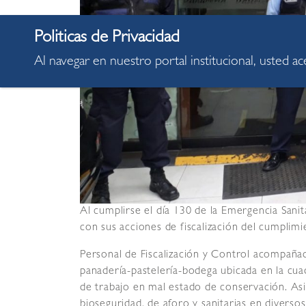
Al navegar en nuestro portal institucional, usted a
Al cumplirse el día 130 de la Emergencia Sanit
con sus acciones de fiscalización del cumpl
Personal de Fiscalización y Control acompañad
panadería-pastelería-bodega ubicada en la cuad
de trabajo en mal estado de conservación. As
bioseguridad, de aforo y sanitarias en diverso