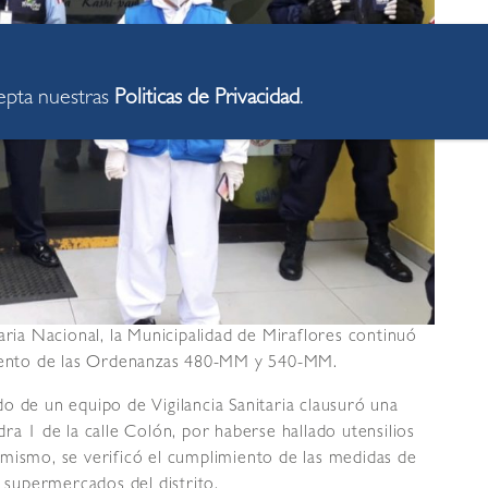
cepta nuestras
Politicas de Privacidad
.
aria Nacional, la Municipalidad de Miraflores continuó
imiento de las Ordenanzas 480-MM y 540-MM.
o de un equipo de Vigilancia Sanitaria clausuró una
ra 1 de la calle Colón, por haberse hallado utensilios
imismo, se verificó el cumplimiento de las medidas de
s supermercados del distrito.