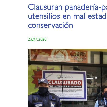
Clausuran panadería-pa
utensilios en mal esta
conservación
23.07.2020