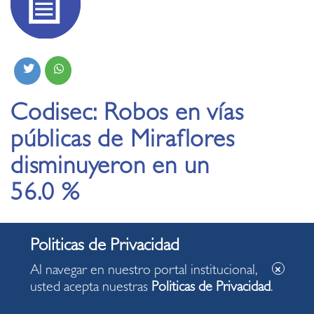
Codisec: Robos en vías
públicas de Miraflores
disminuyeron en un
56.0 %
21.09.2023
Al navegar en nuestro portal institucional,
Durante la novena sesión ordinaria del Comité
usted acepta nuestras
Politicas de Privacidad
.
Distrital de Seguridad Ciudadana (Codisec)
además, se informó que, entre marzo y agosto,