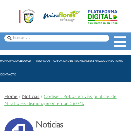
MUNICIPALIDAD
CIUDAD
SERVICIOS
AUTORIDADES
INTEGRIDAD
SERENAZGO
DIRECTORIO
CONTACTO
Home
/
Noticias
/
Codisec: Robos en vías públicas de
Miraflores disminuyeron en un 56.0 %
Noticias