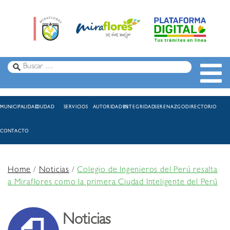
MUNICIPALIDAD
CIUDAD
SERVICIOS
AUTORIDADES
INTEGRIDAD
SERENAZGO
DIRECTORIO
CONTACTO
Home
/
Noticias
/
Colegio de Ingenieros del Perú resalta
a Miraflores como la primera Ciudad Inteligente del Perú
Noticias