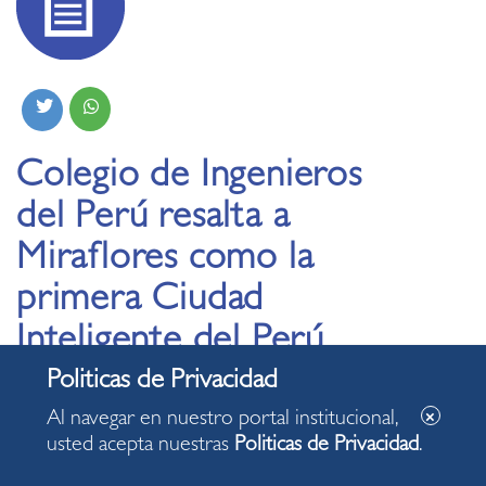
Colegio de Ingenieros
del Perú resalta a
Miraflores como la
primera Ciudad
Inteligente del Perú
21.10.2022
Al navegar en nuestro portal institucional,
usted acepta nuestras
Politicas de Privacidad
.
• Carlos Peña, sub Gerente de Movilidad Urbana
expuso en el evento “Triología del Futuro- Smart Cities,