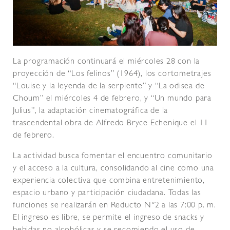
La programación continuará el miércoles 28 con la
proyección de “Los felinos” (1964), los cortometrajes
“Louise y la leyenda de la serpiente” y “La odisea de
Choum” el miércoles 4 de febrero, y “Un mundo para
Julius”, la adaptación cinematográfica de la
trascendental obra de Alfredo Bryce Echenique el 11
de febrero.
La actividad busca fomentar el encuentro comunitario
y el acceso a la cultura, consolidando al cine como una
experiencia colectiva que combina entretenimiento,
espacio urbano y participación ciudadana. Todas las
funciones se realizarán en Reducto N°2 a las 7:00 p. m.
El ingreso es libre, se permite el ingreso de snacks y