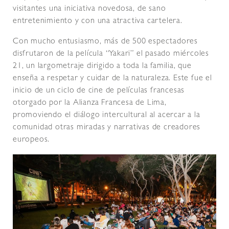
visitantes una iniciativa novedosa, de sano
entretenimiento y con una atractiva cartelera.
Con mucho entusiasmo, más de 500 espectadores
disfrutaron de la película “Yakari” el pasado miércoles
21, un largometraje dirigido a toda la familia, que
enseña a respetar y cuidar de la naturaleza. Este fue el
inicio de un ciclo de cine de películas francesas
otorgado por la Alianza Francesa de Lima,
promoviendo el diálogo intercultural al acercar a la
comunidad otras miradas y narrativas de creadores
europeos.