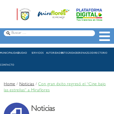
MUNICIPALIDAD
CIUDAD
SERVICIOS
AUTORIDADES
INTEGRIDAD
SERENAZGO
DIRECTORIO
CONTACTO
Home
/
Noticias
/
Con gran éxito regresó el “Cine bajo
las estrellas” a Miraflores
Noticias