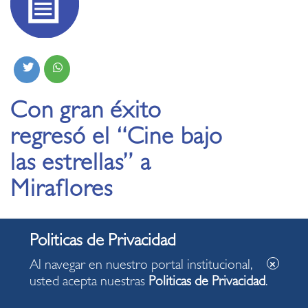
Con gran éxito
regresó el “Cine bajo
las estrellas” a
Miraflores
22.01.2026
Al navegar en nuestro portal institucional,
Ciclo de cine organizado por el municipio
usted acepta nuestras
Politicas de Privacidad
.
permitirá conocer importantes películas
francesas.