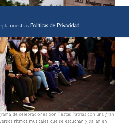
cepta nuestras
Politicas de Privacidad
.
grama de celebraciones por Fiestas Patrias con una gran
iversos ritmos musicales que se escuchan y bailan en