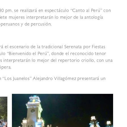
:30 pm. se realizará en espectáculo “Canto al Perú” con
Siete mujeres interpretarán lo mejor de la antología
operuanos y de percusión.
rá el escenario de la tradicional Serenata por Fiestas
áculo “Bienvenido el Perú”, donde el reconocido tenor
interpretarán lo mejor del repertorio criollo, con una
ópera.
ón “Los Juanelos” Alejandro Villagómez presentará un