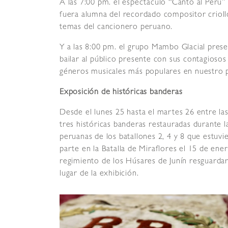
A las 7:00 pm. el espectáculo “Canto al Perú” 
fuera alumna del recordado compositor crioll
temas del cancionero peruano.
Y a las 8:00 pm. el grupo Mambo Glacial presen
bailar al público presente con sus contagiosos 
géneros musicales más populares en nuestro p
Exposición de históricas banderas
Desde el lunes 25 hasta el martes 26 entre la
tres históricas banderas restauradas durante l
peruanas de los batallones 2, 4 y 8 que estuv
parte en la Batalla de Miraflores el 15 de ene
regimiento de los Húsares de Junín resguardará
lugar de la exhibición.