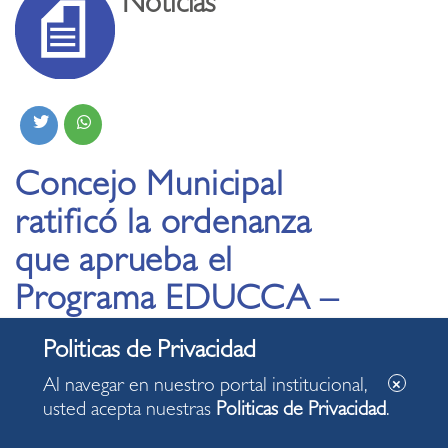
Noticias
Concejo Municipal
ratificó la ordenanza
que aprueba el
Programa EDUCCA –
Miraflores
Al navegar en nuestro portal institucional,
09.06.2023
usted acepta nuestras
Politicas de Privacidad
.