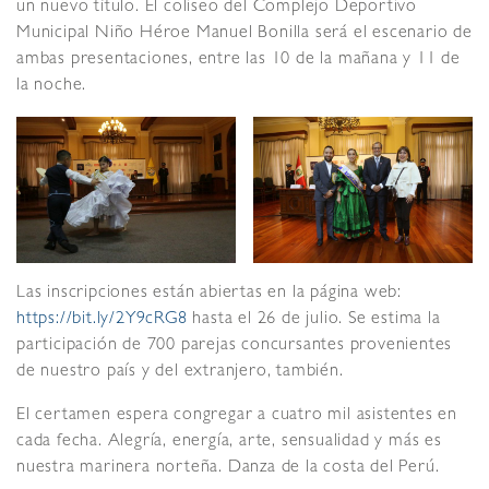
un nuevo título. El coliseo del Complejo Deportivo
Municipal Niño Héroe Manuel Bonilla será el escenario de
ambas presentaciones, entre las 10 de la mañana y 11 de
la noche.
Las inscripciones están abiertas en la página web:
https://bit.ly/2Y9cRG8
hasta el 26 de julio. Se estima la
participación de 700 parejas concursantes provenientes
de nuestro país y del extranjero, también.
El certamen espera congregar a cuatro mil asistentes en
cada fecha. Alegría, energía, arte, sensualidad y más es
nuestra marinera norteña. Danza de la costa del Perú.