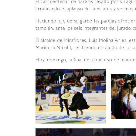
El casi centenar de parejas resaltó por su agil
arrancando el aplauso de familiares y vecinos
Haciendo lujo de su garbo las parejas ofrecier
también, ante los seis integrantes del jurado ca
El alcalde de Miraflores, Luis Molina Arles, e
Marinera Nicol I, recibiendo el saludo de los a
Hoy, domingo, la final del concurso de marine