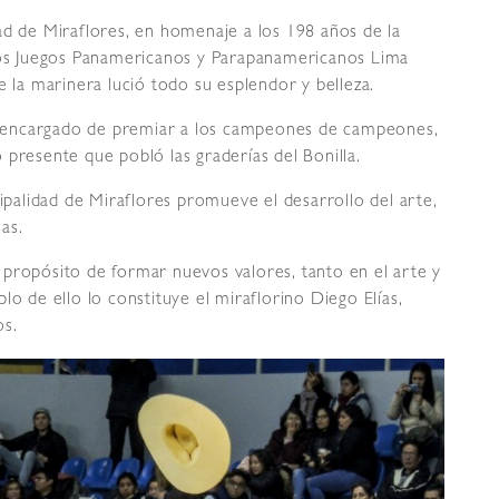
ad de Miraflores, en homenaje a los 198 años de la
 los Juegos Panamericanos y Parapanamericanos Lima
e la marinera lució todo su esplendor y belleza.
 el encargado de premiar a los campeones de campeones,
 presente que pobló las graderías del Bonilla.
cipalidad de Miraflores promueve el desarrollo del arte,
nas.
propósito de formar nuevos valores, tanto en el arte y
lo de ello lo constituye el miraflorino Diego Elías,
os.