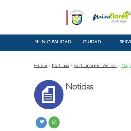
MUNICIPALIDAD
CIUDAD
SERV
Home
/
Noticias
/
Participación Vecinal
/
Magi
Noticias