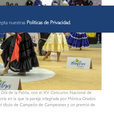
cepta nuestras
Politicas de Privacidad
.
el Día de la Patria, con el XV Concurso Nacional de
oria en la que la pareja integrada por Mónica Grados
 el título de Campeón de Campeones y un premio de