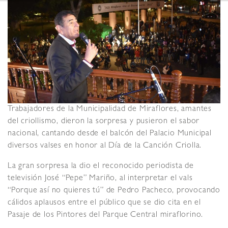
Trabajadores de la Municipalidad de Miraflores, amantes
del criollismo, dieron la sorpresa y pusieron el sabor
nacional, cantando desde el balcón del Palacio Municipal
diversos valses en honor al Día de la Canción Criolla.
La gran sorpresa la dio el reconocido periodista de
televisión José “Pepe” Mariño, al interpretar el vals
“Porque así no quieres tú” de Pedro Pacheco, provocando
cálidos aplausos entre el público que se dio cita en el
Pasaje de los Pintores del Parque Central miraflorino.