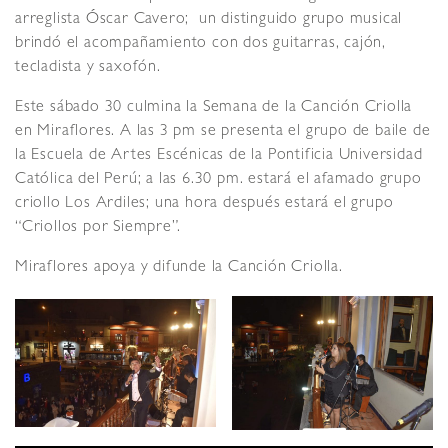
arreglista Óscar Cavero; un distinguido grupo musical
brindó el acompañamiento con dos guitarras, cajón,
tecladista y saxofón.
Este sábado 30 culmina la Semana de la Canción Criolla
en Miraflores. A las 3 pm se presenta el grupo de baile de
la Escuela de Artes Escénicas de la Pontificia Universidad
Católica del Perú; a las 6.30 pm. estará el afamado grupo
criollo Los Ardiles; una hora después estará el grupo
“Criollos por Siempre”.
Miraflores apoya y difunde la Canción Criolla.