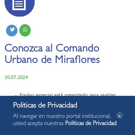
Conozca al Comando
Urbano de Miraflores
30.07.2024
Equipo especial está organizado para realizar
trabajos de manera eficiente en cuanto tiempo y
desempeño.
Al navegar en nuestro portal institucional,
Cuenta con un cronograma de trabajo que busca
usted acepta nuestras
Politicas de Privacidad
.
reparar, recuperar y reemplazar infraestructura
vial y mobiliario urbano en casi 60 puntos del