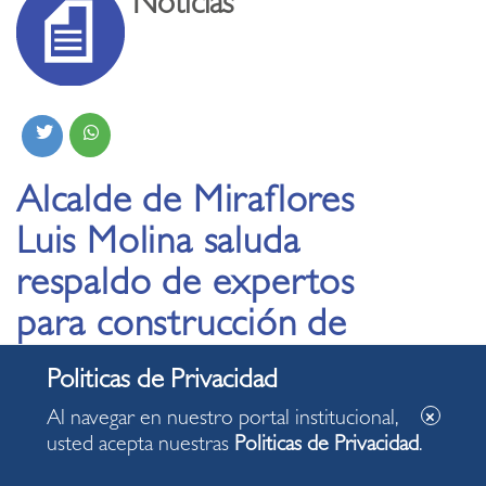
Noticias
Alcalde de Miraflores
Luis Molina saluda
respaldo de expertos
para construcción de
andenes en acantilados
de la bahía de Lima
Al navegar en nuestro portal institucional,
usted acepta nuestras
Politicas de Privacidad
.
22.09.2019