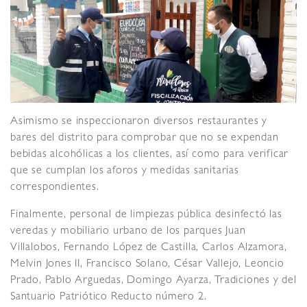
Asimismo se inspeccionaron diversos restaurantes y
bares del distrito para comprobar que no se expendan
bebidas alcohólicas a los clientes, así como para verificar
que se cumplan los aforos y medidas sanitarias
correspondientes.
Finalmente, personal de limpiezas pública desinfectó las
veredas y mobiliario urbano de los parques Juan
Villalobos, Fernando López de Castilla, Carlos Alzamora,
Melvin Jones II, Francisco Solano, César Vallejo, Leoncio
Prado, Pablo Arguedas, Domingo Ayarza, Tradiciones y del
Santuario Patriótico Reducto número 2.