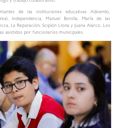
logo y trabajo colaborativo.
ntantes de las instituciones educativas Adviento,
real, Independencia, Manuel Bonilla, María de las
cca, La Reparación, Scipión Llona y Juana Alarco. Los
as asistidos por funcionarios municipales.