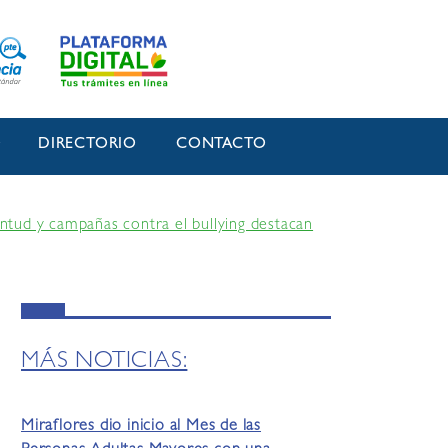
O
DIRECTORIO
CONTACTO
ntud y campañas contra el bullying destacan
MÁS NOTICIAS:
Miraflores dio inicio al Mes de las