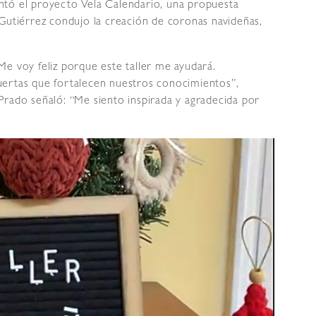
ntó el proyecto Vela Calendario, una propuesta
Gutiérrez condujo la creación de coronas navideñas,
e voy feliz porque este taller me ayudará.
uertas que fortalecen nuestros conocimientos”,
Prado señaló: “Me siento inspirada y agradecida por