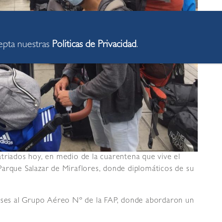
cepta nuestras
Politicas de Privacidad
.
triados hoy, en medio de la cuarentena que vive el
Parque Salazar de Miraflores, donde diplomáticos de su
buses al Grupo Aéreo Nº de la FAP, donde abordaron un