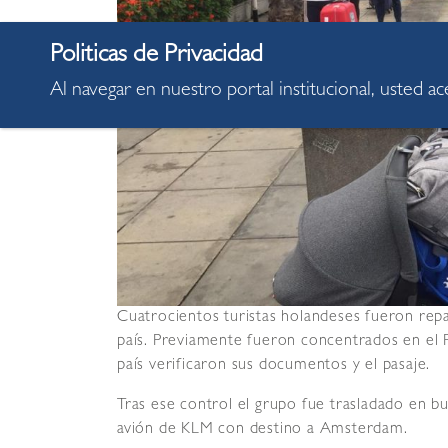
Al navegar en nuestro portal institucional, usted a
Cuatrocientos turistas holandeses fueron repa
país. Previamente fueron concentrados en el 
país verificaron sus documentos y el pasaje.
Tras ese control el grupo fue trasladado en 
avión de KLM con destino a Amsterdam.