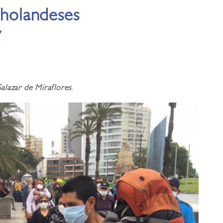
 holandeses
y
alazar de Miraflores
.