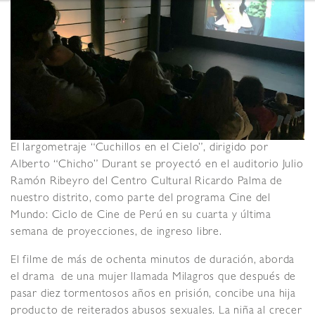
El largometraje “Cuchillos en el Cielo”, dirigido por
Alberto “Chicho” Durant se proyectó en el auditorio Julio
Ramón Ribeyro del Centro Cultural Ricardo Palma de
nuestro distrito, como parte del programa Cine del
Mundo: Ciclo de Cine de Perú en su cuarta y última
semana de proyecciones, de ingreso libre.
El filme de más de ochenta minutos de duración, aborda
el drama de una mujer llamada Milagros que después de
pasar diez tormentosos años en prisión, concibe una hija
producto de reiterados abusos sexuales. La niña al crecer