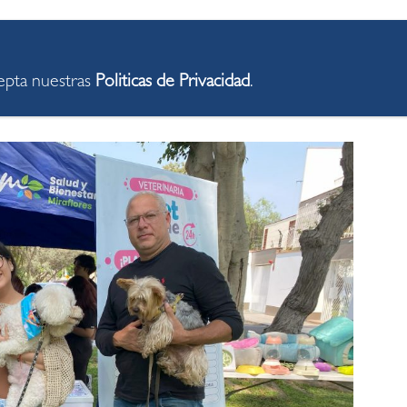
ental en esta época. Es importante salir en horarios
a, mantener a nuestras mascotas hidratadas y proteger
en causar heridas o ampollas”, señaló la Dra. Stephany
cepta nuestras
Politicas de Privacidad
.
dad.