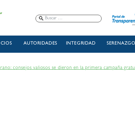
ICIOS
AUTORIDADES
INTEGRIDAD
SERENAZG
ano: consejos valiosos se dieron en la primera campaña gratui