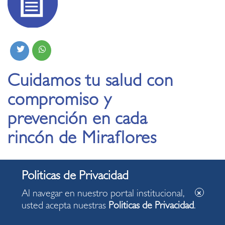
Cuidamos tu salud con
compromiso y
prevención en cada
rincón de Miraflores
11.07.2025
Al navegar en nuestro portal institucional,
La comuna miraflorina realizará una campaña
usted acepta nuestras
Politicas de Privacidad
.
gratuita de salud con despistaje de cáncer este
sábado 12 de julio en el parque Pablo Arguedas.