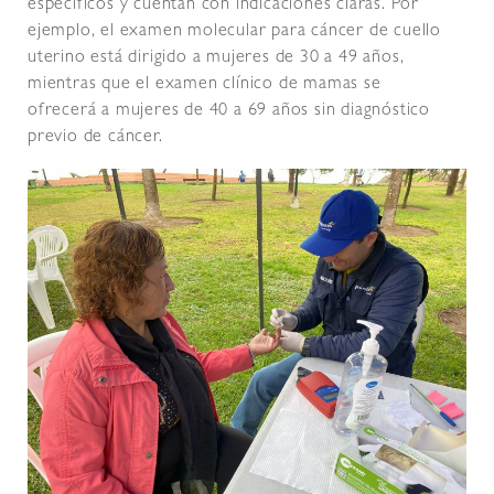
específicos y cuentan con indicaciones claras. Por
ejemplo, el examen molecular para cáncer de cuello
uterino está dirigido a mujeres de 30 a 49 años,
mientras que el examen clínico de mamas se
ofrecerá a mujeres de 40 a 69 años sin diagnóstico
previo de cáncer.