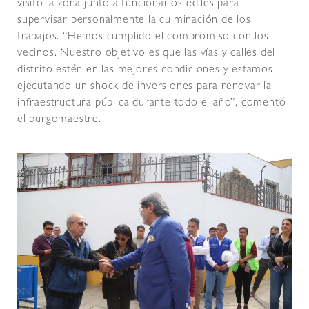
visitó la zona junto a funcionarios ediles para
supervisar personalmente la culminación de los
trabajos. “Hemos cumplido el compromiso con los
vecinos. Nuestro objetivo es que las vías y calles del
distrito estén en las mejores condiciones y estamos
ejecutando un shock de inversiones para renovar la
infraestructura pública durante todo el año”, comentó
el burgomaestre.